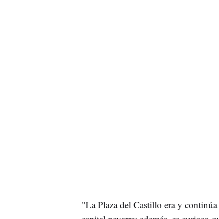
"La Plaza del Castillo era y continúa
capital navarra; además, es curioso q