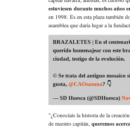
estuviesen durante muchos años en
en 1998. Es en esta plaza también do
asamblea que daría lugar a la fundac
BRAZALETES | En el centenario 
querido homenajear con este braz
ciudad, testigo de la evolución.
©️ Se trata del antiguo mosaico s
gusta,
@CAOsasuna
? 👇
— SD Huesca (@SDHuesca)
Nov
"¿Conocíais la historia de la creación
queremos acerca
de nuestro capitán,