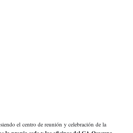
 siendo el centro de reunión y celebración de la
la propia sede y las oficinas del CA Osasuna
ue