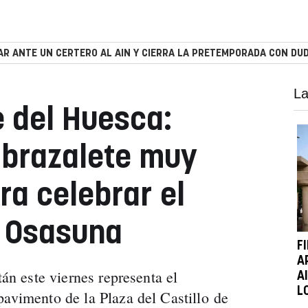
R ANTE UN CERTERO AL AIN Y CIERRA LA PRETEMPORADA CON DUD
La
e del Huesca:
 brazalete muy
a celebrar el
e Osasuna
F
A
tán este viernes representa el
A
L
pavimento de la Plaza del Castillo de