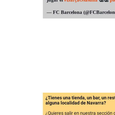
— FC Barcelona (@FCBarcelon
¿Tienes una tienda, un bar, un re
alguna localidad de Navarra?
¿Quieres salir en nuestra sección