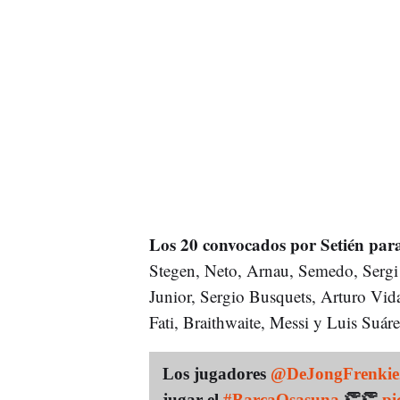
Los 20 convocados por Setién para
Stegen, Neto, Arnau, Semedo, Sergi 
Junior, Sergio Busquets, Arturo Vida
Fati, Braithwaite, Messi y Luis Suár
Los jugadores
@DeJongFrenkie
jugar el
#BarçaOsasuna
👏👏
pi