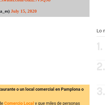
a_es)
July 15, 2020
Lo 
1.
2
staurante o un local comercial en Pamplona o
3
 de
Comercio Local
y que miles de personas