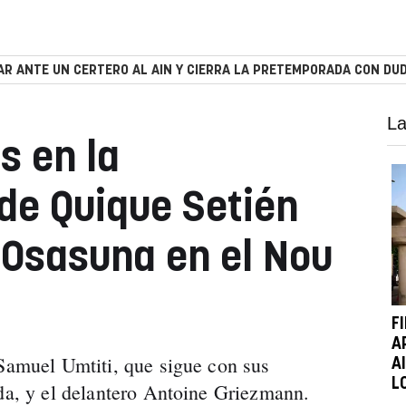
R ANTE UN CERTERO AL AIN Y CIERRA LA PRETEMPORADA CON DUD
La
s en la
de Quique Setién
a Osasuna en el Nou
F
A
 Samuel Umtiti, que sigue con sus
A
L
rda, y el delantero Antoine Griezmann.