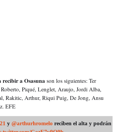
 recibir a Osasuna
son los siguientes: Ter
Roberto, Piqué, Lenglet, Araujo, Jordi Alba,
l, Rakitic, Arthur, Riqui Puig, De Jong, Ansu
ez. EFE
21
y
@arthurhromelo
reciben el alta y podrán
c.twitter.com/GazE7v9Q9b