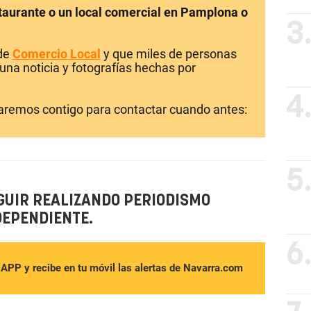
staurante o un local comercial en Pamplona o
3
 de
Comercio Local
y que miles de personas
una noticia y fotografías hechas por
4
laremos contigo para contactar cuando antes:
5
GUIR REALIZANDO PERIODISMO
DEPENDIENTE.
6
sAPP y recibe en tu móvil las alertas de Navarra.com