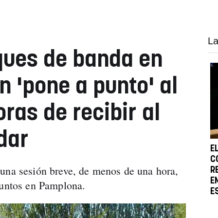
La
ques de banda en
n 'pone a punto' al
ras de recibir al
dar
E
C
 una sesión breve, de menos de una hora,
R
E
puntos en Pamplona.
E