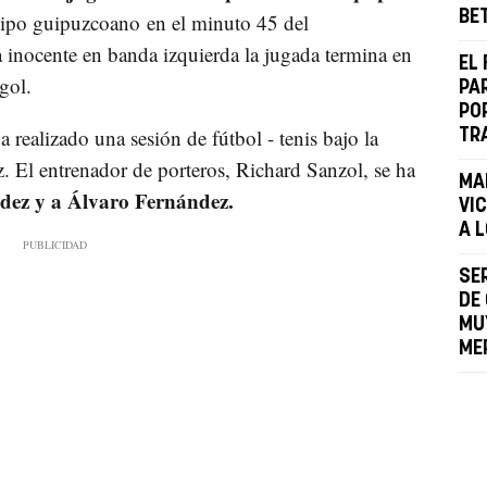
BE
uipo guipuzcoano en el minuto 45 del
 inocente en banda izquierda la jugada termina en
EL
gol.
PAR
PO
ha realizado una sesión de fútbol - tenis bajo la
TR
 El entrenador de porteros, Richard Sanzol, se ha
MA
dez y a Álvaro Fernández.
VI
A 
SE
DE
MU
ME