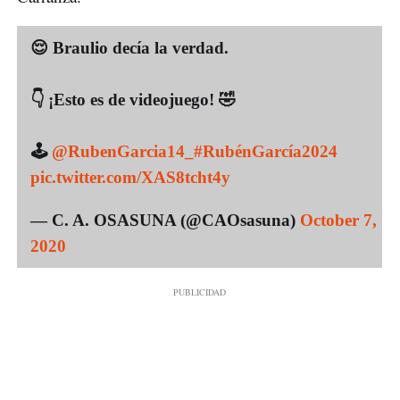
😌 Braulio decía la verdad.
👇 ¡Esto es de videojuego! 🤣
🕹️
@RubenGarcia14_
#RubénGarcía2024
pic.twitter.com/XAS8tcht4y
— C. A. OSASUNA (@CAOsasuna)
October 7,
2020