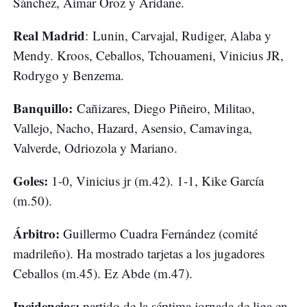
Sánchez, Aimar Oroz y Aridane.
Real Madrid
: Lunin, Carvajal, Rudiger, Alaba y
Mendy. Kroos, Ceballos, Tchouameni, Vinicius JR,
Rodrygo y Benzema.
Banquillo:
Cañizares, Diego Piñeiro, Militao,
Vallejo, Nacho, Hazard, Asensio, Camavinga,
Valverde, Odriozola y Mariano.
Goles:
1-0, Vinicius jr (m.42). 1-1, Kike García
(m.50).
Árbitro:
Guillermo Cuadra Fernández (comité
madrileño). Ha mostrado tarjetas a los jugadores
Ceballos (m.45). Ez Abde (m.47).
Incidencias:
partido de la séptima jornada de liga en