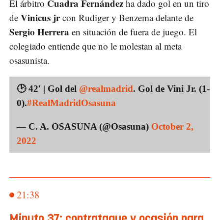
Cuadra Fernández
El árbitro
ha dado gol en un tiro
Vinicus jr
de
con Rudiger y Benzema delante de
Sergio Herrera
en situación de fuera de juego. El
colegiado entiende que no le molestan al meta
osasunista.
🕑 42' | Gol del
@realmadrid
. Gol de Vini Jr. (1-
0).
#RealMadridOsasuna
— C. A. OSASUNA (@Osasuna)
October 2,
2022
21:38
Minuto 37: contrataque y ocasión para