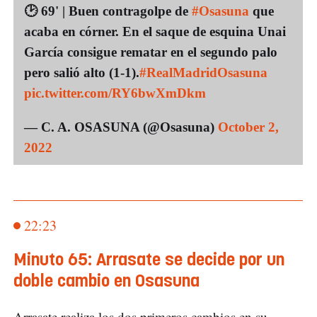
🕑 69' | Buen contragolpe de
#Osasuna
que
acaba en córner. En el saque de esquina Unai
García consigue rematar en el segundo palo
pero salió alto (1-1).
#RealMadridOsasuna
pic.twitter.com/RY6bwXmDkm
— C. A. OSASUNA (@Osasuna)
October 2,
2022
22:23
Minuto 65: Arrasate se decide por un
doble cambio en Osasuna
Arrasate realiza los dos primeros cambios en su