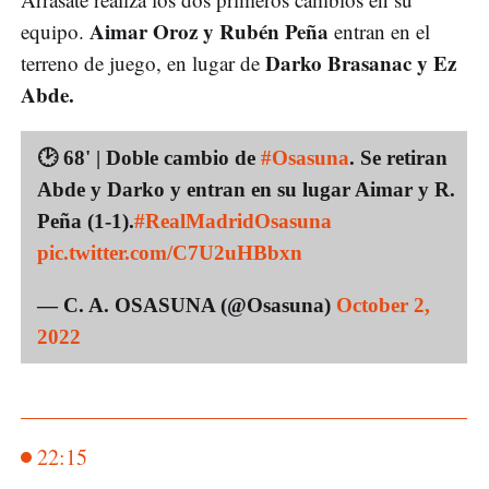
Aimar Oroz y Rubén Peña
equipo.
entran en el
Darko Brasanac y Ez
terreno de juego, en lugar de
Abde.
🕑 68' | Doble cambio de
#Osasuna
. Se retiran
Abde y Darko y entran en su lugar Aimar y R.
Peña (1-1).
#RealMadridOsasuna
pic.twitter.com/C7U2uHBbxn
— C. A. OSASUNA (@Osasuna)
October 2,
2022
22:15