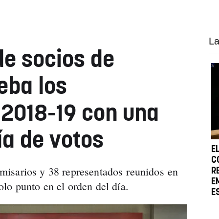
La
e socios de
eba los
2018-19 con una
a de votos
E
C
isarios y 38 representados reunidos en
R
E
lo punto en el orden del día.
E