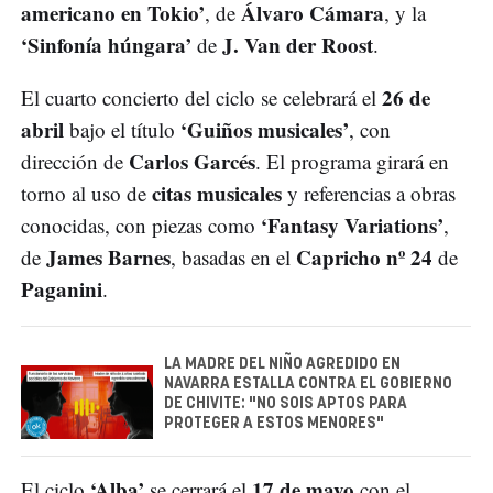
americano en Tokio’
Álvaro Cámara
, de
, y la
‘Sinfonía húngara’
J. Van der Roost
de
.
26 de
El cuarto concierto del ciclo se celebrará el
abril
‘Guiños musicales’
bajo el título
, con
Carlos Garcés
dirección de
. El programa girará en
citas musicales
torno al uso de
y referencias a obras
‘Fantasy Variations’
conocidas, con piezas como
,
James Barnes
Capricho nº 24
de
, basadas en el
de
Paganini
.
LA MADRE DEL NIÑO AGREDIDO EN
NAVARRA ESTALLA CONTRA EL GOBIERNO
DE CHIVITE: "NO SOIS APTOS PARA
PROTEGER A ESTOS MENORES"
‘Alba’
17 de mayo
El ciclo
se cerrará el
con el