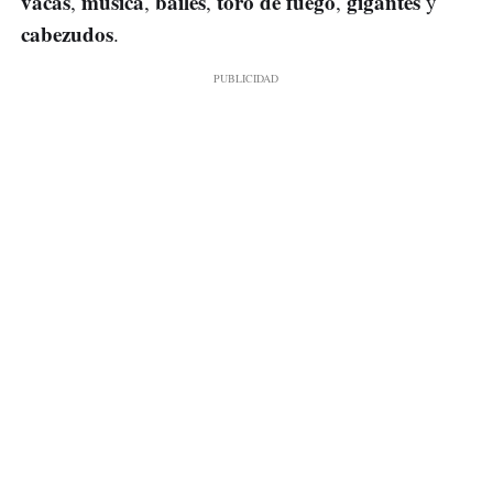
vacas
música
bailes
toro de fuego
gigantes
,
,
,
,
y
cabezudos
.