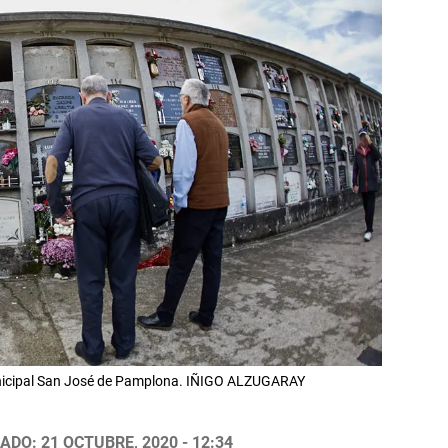
unicipal San José de Pamplona. IÑIGO ALZUGARAY
ADO: 21 OCTUBRE, 2020 - 12:34