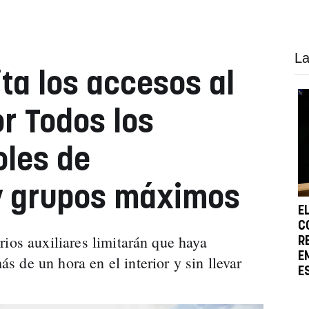
La
ta los accesos al
r Todos los
oles de
y grupos máximos
E
C
rios auxiliares limitarán que haya
R
E
 de un hora en el interior y sin llevar
E