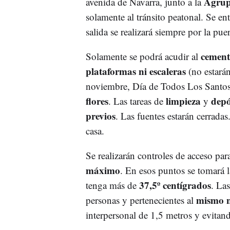
Agrup
avenida de Navarra, junto a la
solamente al tránsito peatonal. Se ent
salida se realizará siempre por la puer
cemente
Solamente se podrá acudir al
plataformas ni escaleras
(no estará
noviembre, Día de Todos Los Santos, 
flores
limpieza
depó
. Las tareas de
y
previos
. Las fuentes estarán cerrada
casa.
Se realizarán controles de acceso para
máximo
. En esos puntos se tomará l
37,5º centígrados
tenga más de
. Las
mismo n
personas y pertenecientes al
interpersonal de 1,5 metros y evitand