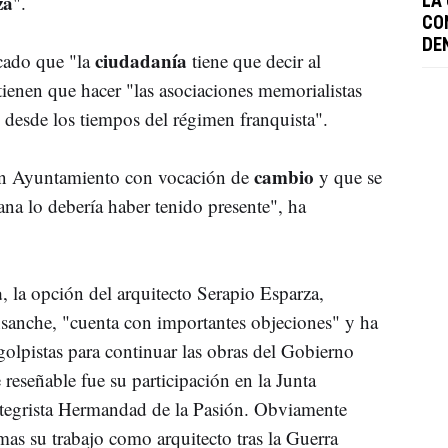
za
".
LA
CO
DE
ciudadanía
cado que "la
tiene que decir al
tienen que hacer "las asociaciones memorialistas
desde los tiempos del régimen franquista".
cambio
un Ayuntamiento con vocación de
y que se
dana lo debería haber tenido presente", ha
a
, la opción del arquitecto Serapio Esparza,
sanche, "cuenta con importantes objeciones" y ha
olpistas para continuar las obras del Gobierno
 reseñable fue su participación en la Junta
ntegrista Hermandad de la Pasión. Obviamente
as su trabajo como arquitecto tras la Guerra