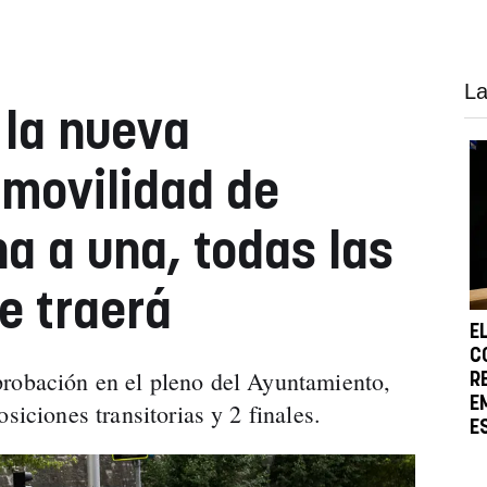
La
 la nueva
movilidad de
 a una, todas las
e traerá
E
C
probación en el pleno del Ayuntamiento,
R
E
siciones transitorias y 2 finales.
E