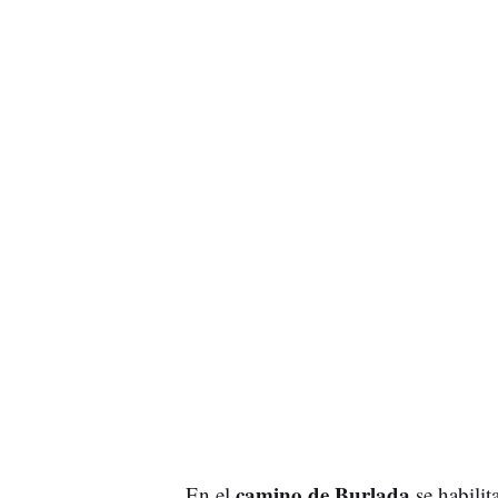
camino de Burlada
En el
se habilit