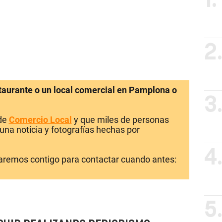
1.
2
staurante o un local comercial en Pamplona o
3
 de
Comercio Local
y que miles de personas
una noticia y fotografías hechas por
4
laremos contigo para contactar cuando antes:
5