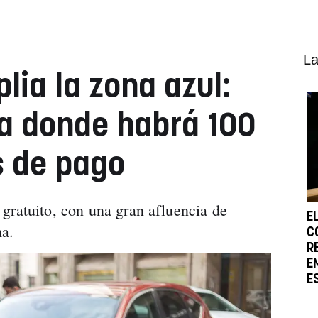
La
ia la zona azul:
na donde habrá 100
s de pago
gratuito, con una gran afluencia de
E
ma.
C
R
E
E