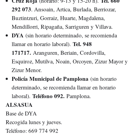
Cruz Roja
Tel. 660
(horario: 9-13 y 15-20 h).
292 073
. Ansoain, Artica, Burlada, Berriozar,
Buztintzuri, Gorraiz, Huarte, Magdalena,
Mendillorri, Ripagaña, Sarriguren y Villava.
DYA
(sin horario determinado, se recomienda
Tel. 948
llamar en horario laboral).
171717.
Aranguren, Beriain, Cordovilla,
Esquiroz, Mutilva, Noain, Orcoyen, Zizur Mayor y
Zizur Menor.
Policía Municipal de Pamplona
(sin horario
determinado, se recomienda llamar en horario
Teléfono 092.
laboral).
Pamplona.
ALSASUA
Base de DYA
Recogida lunes y jueves.
Teléfono: 669 774 992