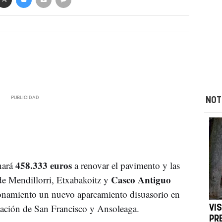
NOT
458.333 euros
nará
a renovar el pavimento y las
Casco Antiguo
 de Mendillorri, Etxabakoitz y
ionamiento un nuevo aparcamiento disuasorio en
zación de San Francisco y Ansoleaga.
VI
PR