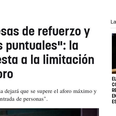
La
esas de refuerzo y
puntuales": la
sta a la limitación
oro
E
C
dejará que se supere el aforo máximo y
R
E
entrada de personas".
E