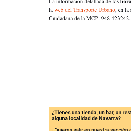
hora
La información detallada de los
la
web del Transporte Urbano
, en la
Ciudadana de la MCP: 948 423242.
¿Tienes una tienda, un bar, un re
alguna localidad de Navarra?
¿Quieres salir en nuestra sección