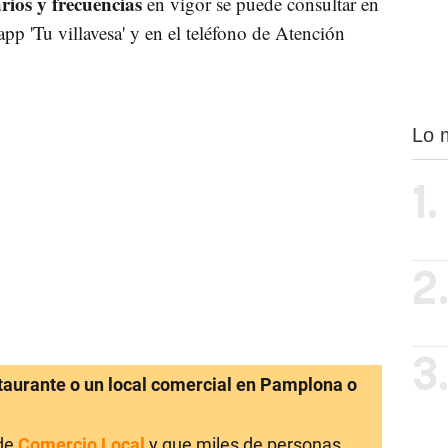
rios y frecuencias
en vigor se puede consultar en
 app 'Tu villavesa' y en el teléfono de Atención
Lo 
1.
2
3
staurante o un local comercial en Pamplona o
 de
Comercio Local
y que miles de personas