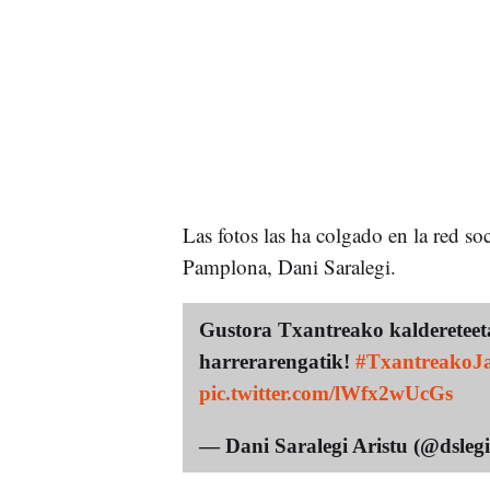
Las fotos las ha colgado en la red so
Pamplona, Dani Saralegi.
Gustora Txantreako kaldereteeta
harrerarengatik!
#TxantreakoJ
pic.twitter.com/lWfx2wUcGs
— Dani Saralegi Aristu (@dsleg