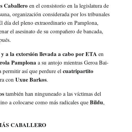
s Caballero
en el consistorio en la legislatura de
suna, organización considerada por los tribunales
 día del pleno extraordinario en Pamplona,
nar el asesinato de su compañero de bancada,
spués.
 y a la extorsión llevada a cabo por ETA
en
trola Pamplona
a su antojo mientras Geroa Bai-
cuatripartito
 permitir así que perdure el
Uxue Barkos
rra con
.
os
también han ninguneado a las víctimas del
Bildu
amino a colocarse como más radicales que
,
r.
MÁS CABALLERO