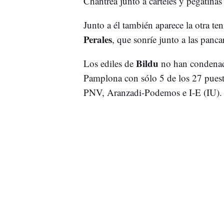
Chantrea junto a carteles y pegatinas
Junto a él también aparece la otra t
Perales
, que sonríe junto a las panca
Bildu
Los ediles de
no han condenado
Pamplona con sólo 5 de los 27 puesto
PNV, Aranzadi-Podemos e I-E (IU)