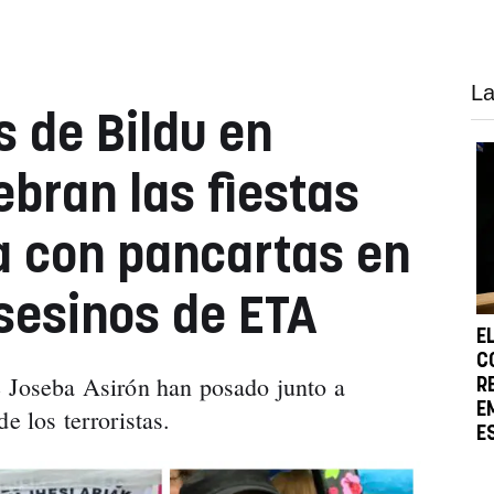
La
s de Bildu en
bran las fiestas
a con pancartas en
asesinos de ETA
E
C
e Joseba Asirón han posado junto a
R
E
de los terroristas.
E