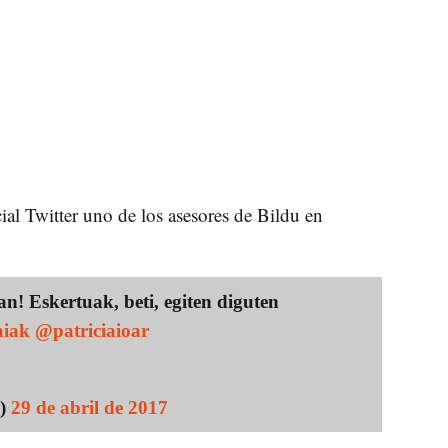
cial Twitter uno de los asesores de Bildu en
n! Eskertuak, beti, egiten diguten
aiak
@patriciaioar
i)
29 de abril de 2017