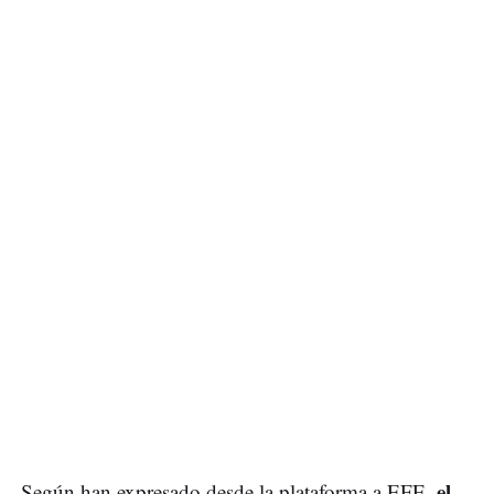
el
Según han expresado desde la plataforma a EFE,