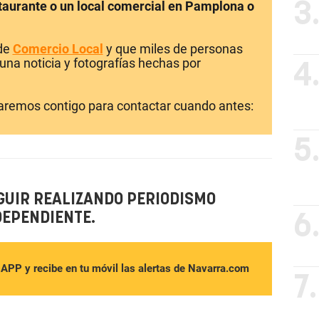
staurante o un local comercial en Pamplona o
3
 de
Comercio Local
y que miles de personas
una noticia y fotografías hechas por
4
laremos contigo para contactar cuando antes:
5
GUIR REALIZANDO PERIODISMO
DEPENDIENTE.
6
sAPP y recibe en tu móvil las alertas de Navarra.com
7.