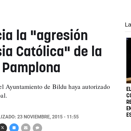
La
ia la "agresión
sia Católica" de la
n Pamplona
 el Ayuntamiento de Bildu haya autorizado
E
al.
C
R
E
E
IZADO: 23 NOVIEMBRE, 2015 - 11:55