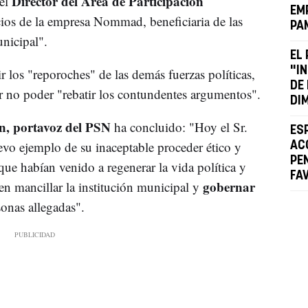
Director del Área de Participación
 el
EM
ios de la empresa Nommad, beneficiaria de las
PA
nicipal".
EL
"I
r los "reporoches" de las demás fuerzas políticas,
DE
r no poder "rebatir los contundentes argumentos".
DI
n, portavoz del PSN
ha concluido: "Hoy el Sr.
ES
o ejemplo de su inaceptable proceder ético y
AC
PE
ue habían venido a regenerar la vida política y
FA
gobernar
 mancillar la institución municipal y
onas allegadas".