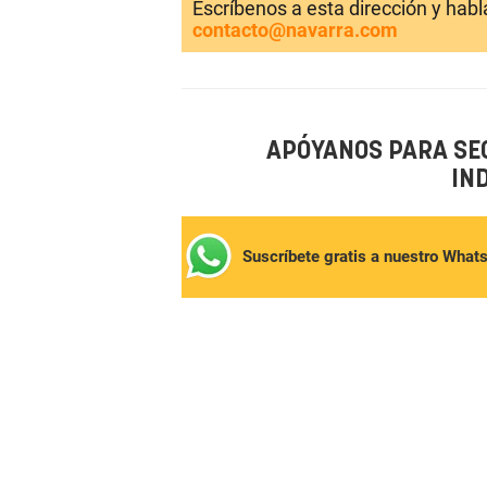
Escríbenos a esta dirección y hab
contacto@navarra.com
APÓYANOS PARA SE
IN
Suscríbete gratis a nuestro What