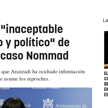
La
 "inaceptable
 y político" de
l caso Nommad
o que Aranzadi ha ocultado información
E
o asume los reproches.
C
R
E
E