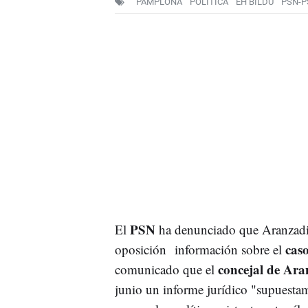
PAMPLONA
POLÍTICA
EH BILDU
PSN-P
PSN
El
ha denunciado que Aranzadi 
cas
oposición información sobre el
concejal de Ara
comunicado que el
junio un informe jurídico "supuestam