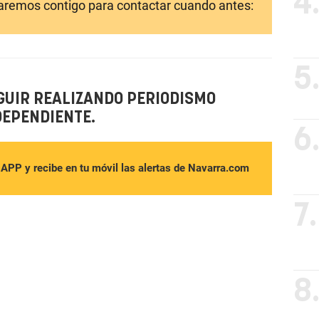
4
laremos contigo para contactar cuando antes:
5
GUIR REALIZANDO PERIODISMO
DEPENDIENTE.
6
sAPP y recibe en tu móvil las alertas de Navarra.com
7.
8