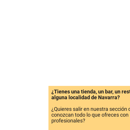
¿Tienes una tienda, un bar, un re
alguna localidad de Navarra?
¿Quieres salir en nuestra sección
conozcan todo lo que ofreces con 
profesionales?