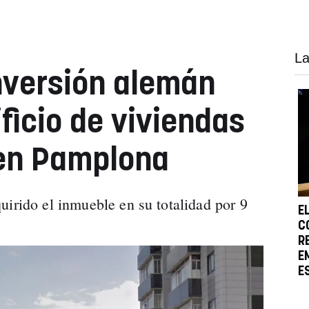
La
nversión alemán
ficio de viviendas
 en Pamplona
uirido el inmueble en su totalidad por 9
E
C
R
E
E