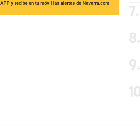
sAPP y recibe en tu móvil las alertas de Navarra.com
7.
8
9
10