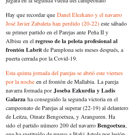
jugará en la segunda vuelta del campeonato
Hay que recordar que
Danel Elezkano y el navarro
José Javier Zabaleta han perdido (20-22)
este sábado
su primer partido en el Parejas ante Peña II y
regreso de la pelota profesional al
Albisu en el
frontón Labrit
de Pamplona seis meses después, a
puerta cerrada por la Covid-19.
Esta quinta jornada del parejas se abrió este viernes
por la noche
en el frontón de Mallabia. La pareja
Joseba
Ezkurdia y Ladis
navarra formada por
Galarza
ha conseguido la segunda victoria en el
campeonato de Parejas al superar (22-19) al delantero
de Leitza, Oinatz Bengoetxea, y Aranguren. Ha
Bengoetxea
sido el partido número 200 del navarro
,
que ha sustituído de nuevo a Iñaki Artola por lesión.