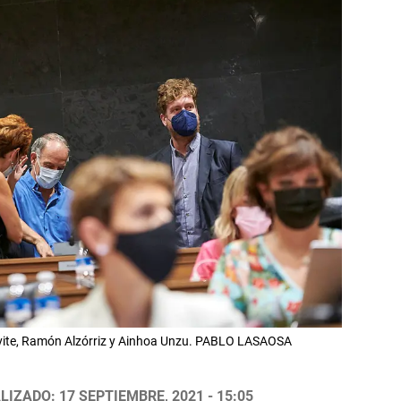
ivite, Ramón Alzórriz y Ainhoa Unzu. PABLO LASAOSA
LIZADO: 17 SEPTIEMBRE, 2021 - 15:05