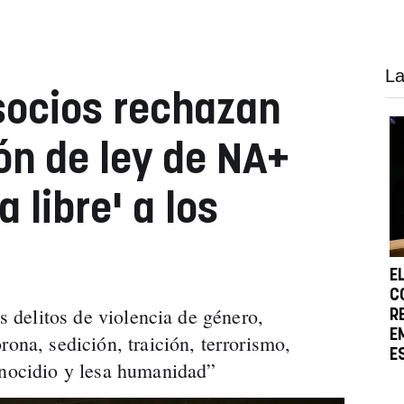
La
 socios rechazan
ón de ley de NA+
 libre' a los
E
C
os delitos de violencia de género,
R
E
rona, sedición, traición, terrorismo,
E
enocidio y lesa humanidad”