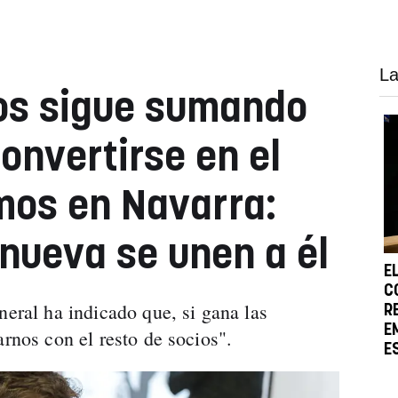
La
os sigue sumando
onvertirse en el
mos en Navarra:
anueva se unen a él
E
C
neral ha indicado que, si gana las
R
E
arnos con el resto de socios".
E