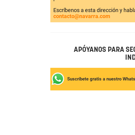
Escríbenos a esta dirección y hab
contacto@navarra.com
APÓYANOS PARA SE
IN
Suscríbete gratis a nuestro What