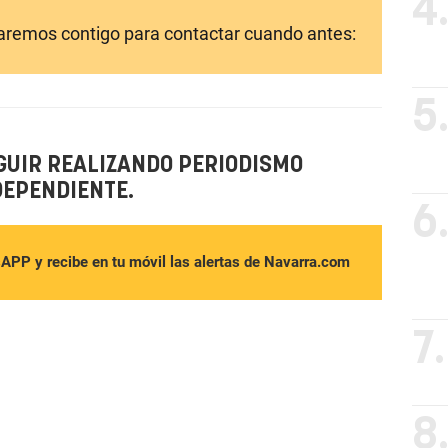
4
laremos contigo para contactar cuando antes:
5
GUIR REALIZANDO PERIODISMO
DEPENDIENTE.
6
sAPP y recibe en tu móvil las alertas de Navarra.com
7.
8