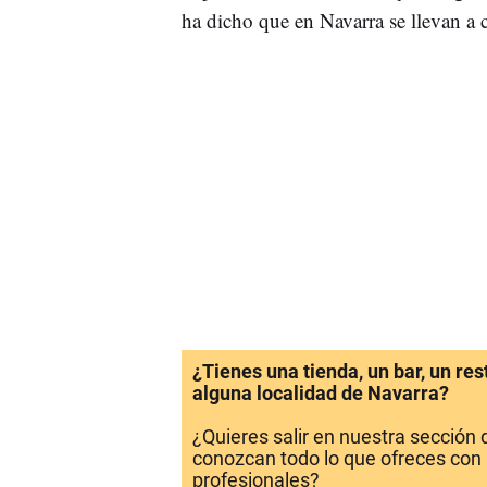
ha dicho que en Navarra se llevan a 
¿Tienes una tienda, un bar, un re
alguna localidad de Navarra?
¿Quieres salir en nuestra sección
conozcan todo lo que ofreces con 
profesionales?