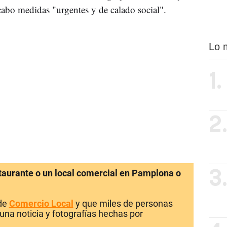
cabo medidas "urgentes y de calado social".
Lo 
1.
2
staurante o un local comercial en Pamplona o
3
 de
Comercio Local
y que miles de personas
una noticia y fotografías hechas por