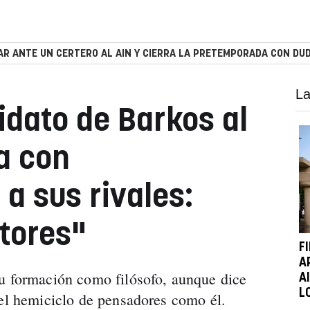
R ANTE UN CERTERO AL AIN Y CIERRA LA PRETEMPORADA CON DUD
La
idato de Barkos al
a con
a sus rivales:
tores"
F
A
u formación como filósofo, aunque dice
A
L
 el hemiciclo de pensadores como él.