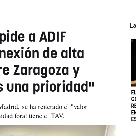
La
pide a ADIF
nexión de alta
re Zaragoza y
 una prioridad"
E
C
adrid, se ha reiterado el "valor
R
E
idad foral tiene el TAV.
E