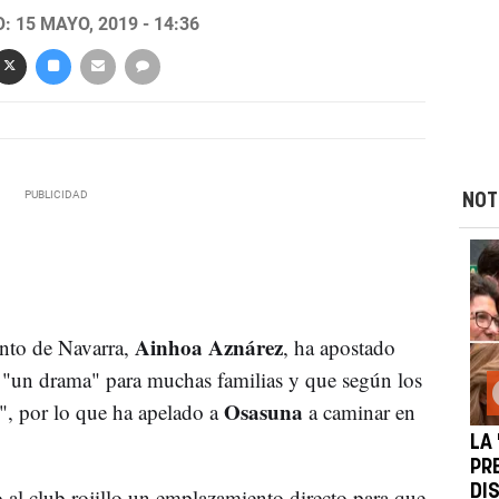
 15 MAYO, 2019 - 14:36
NOT
Ainhoa Aznárez
nto de Navarra,
, ha apostado
 "un drama" para muchas familias y que según los
Osasuna
I", por lo que ha apelado a
a caminar en
LA 
PR
DI
 al club rojillo un emplazamiento directo para que