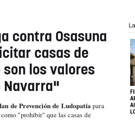
La
a contra Osasuna
icitar casas de
 son los valores
 Navarra"
F
A
lan de Prevención de Ludopatía
para
A
L
s como "prohibir" que las casas de