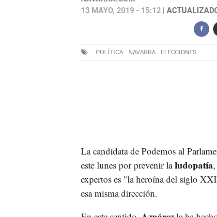
13 MAYO, 2019 - 15:12
| ACTUALIZADO:
POLÍTICA
NAVARRA
ELECCIONES
La candidata de Podemos al Parlame
ludopatía
este lunes por prevenir la
,
expertos es "la heroína del siglo XX
esa misma dirección.
Aznárez
En este sentido,
le ha hecho