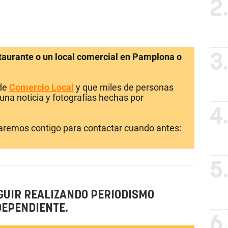
2
staurante o un local comercial en Pamplona o
3
 de
Comercio Local
y que miles de personas
una noticia y fotografías hechas por
4
laremos contigo para contactar cuando antes:
5
GUIR REALIZANDO PERIODISMO
DEPENDIENTE.
6