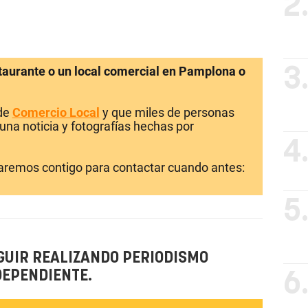
2
staurante o un local comercial en Pamplona o
3
 de
Comercio Local
y que miles de personas
una noticia y fotografías hechas por
4
laremos contigo para contactar cuando antes:
5
GUIR REALIZANDO PERIODISMO
DEPENDIENTE.
6