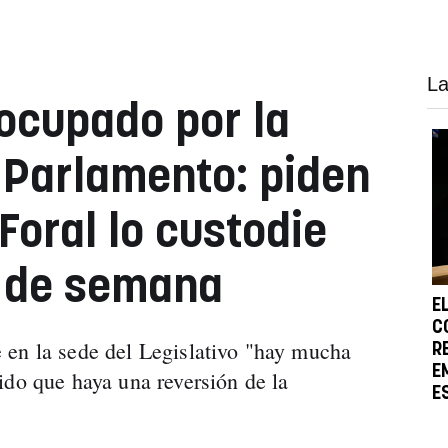
La
ocupado por la
 Parlamento: piden
 Foral lo custodie
n de semana
E
C
 en la sede del Legislativo "hay mucha
R
E
ido que haya una reversión de la
E