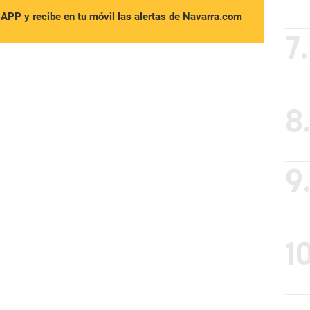
sAPP y recibe en tu móvil las alertas de Navarra.com
7.
8
9
10