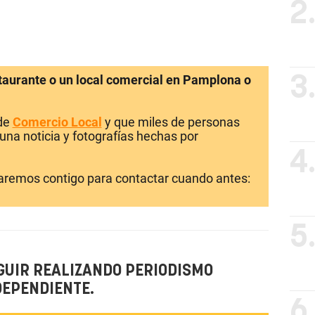
2
staurante o un local comercial en Pamplona o
3
 de
Comercio Local
y que miles de personas
una noticia y fotografías hechas por
4
laremos contigo para contactar cuando antes:
5
GUIR REALIZANDO PERIODISMO
DEPENDIENTE.
6