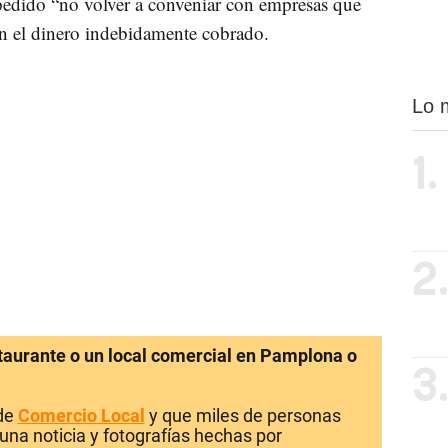
 pedido “no volver a conveniar con empresas que
n el dinero indebidamente cobrado.
Lo 
1.
2
staurante o un local comercial en Pamplona o
3
 de
Comercio Local
y que miles de personas
una noticia y fotografías hechas por