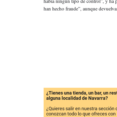
había ningún tipo de control”, y ha
han hecho fraude”, aunque devuelva
¿Tienes una tienda, un bar, un re
alguna localidad de Navarra?
¿Quieres salir en nuestra sección
conozcan todo lo que ofreces con 