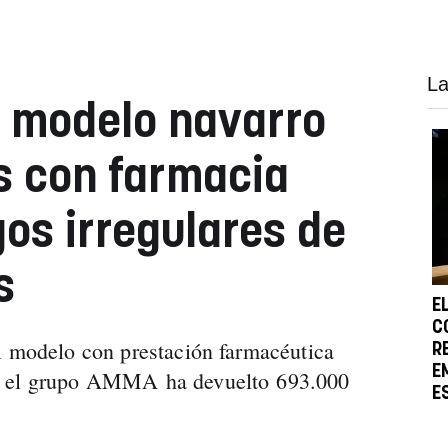
La
l modelo navarro
s con farmacia
gos irregulares de
s
E
C
l modelo con prestación farmacéutica
R
E
e el grupo AMMA ha devuelto 693.000
E