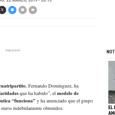
O: 22 MARZO, 2019 - 20:13
NOT
cuatripartito
, Fernando Domínguez, ha
laridades
modelo de
que ha habido”, el
éutica “funciona”
y ha anunciado que el grupo
euros indebidamente obtenidos.
EL
AM