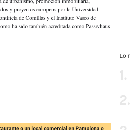
a de urbanismo, promoción inmobiliaria,
ndos y proyectos europeos por la Universidad
ntificia de Comillas y el Instituto Vasco de
 como ha sido también acreditada como Passivhaus
Lo 
1.
2
staurante o un local comercial en Pamplona o