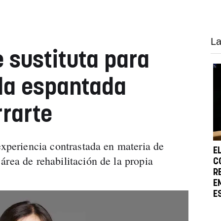
La
e sustituta para
 la espantada
rrarte
experiencia contrastada en materia de
E
área de rehabilitación de la propia
C
R
E
E