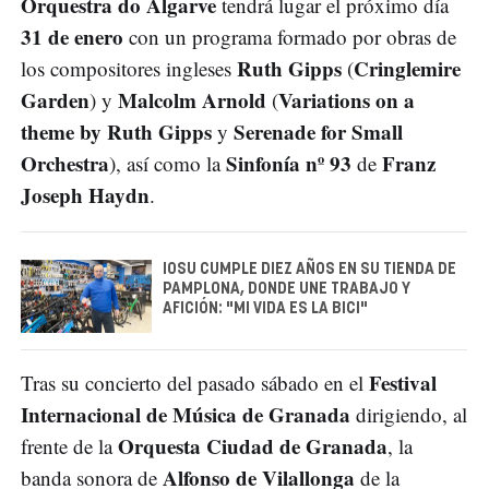
Orquestra do Algarve
tendrá lugar el próximo día
31 de enero
con un programa formado por obras de
Ruth Gipps
Cringlemire
los compositores ingleses
(
Garden
Malcolm Arnold
Variations on a
) y
(
theme by Ruth Gipps
Serenade for Small
y
Orchestra
Sinfonía nº 93
Franz
), así como la
de
Joseph Haydn
.
IOSU CUMPLE DIEZ AÑOS EN SU TIENDA DE
PAMPLONA, DONDE UNE TRABAJO Y
AFICIÓN: "MI VIDA ES LA BICI"
Festival
Tras su concierto del pasado sábado en el
Internacional de Música de Granada
dirigiendo, al
Orquesta Ciudad de Granada
frente de la
, la
Alfonso de Vilallonga
banda sonora de
de la