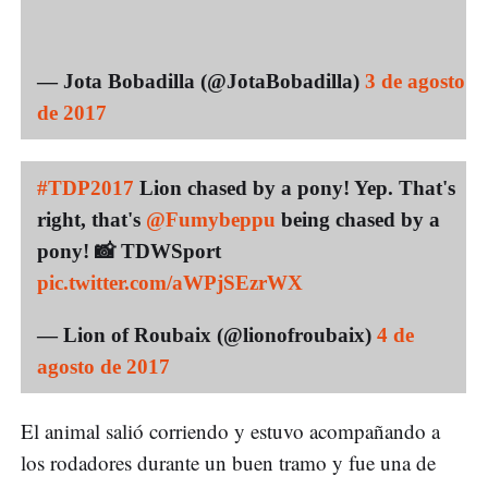
— Jota Bobadilla (@JotaBobadilla)
3 de agosto
de 2017
#TDP2017
Lion chased by a pony! Yep. That's
right, that's
@Fumybeppu
being chased by a
pony! 📸 TDWSport
pic.twitter.com/aWPjSEzrWX
— Lion of Roubaix (@lionofroubaix)
4 de
agosto de 2017
El animal salió corriendo y estuvo acompañando a
los rodadores durante un buen tramo y fue una de