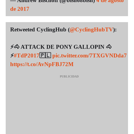
— Andrew Bischoff (@bish68bish)
4 de agosto
de 2017
Retweeted CyclingHub (
@CyclingHubTV
):
⚡️🐴 ATTACK DE PONY GALLOPIN 🐴
⚡️
#TdP2017
🇵🇱
pic.twitter.com/7TXGVNDda7
https://t.co/AvNpFBJ72M