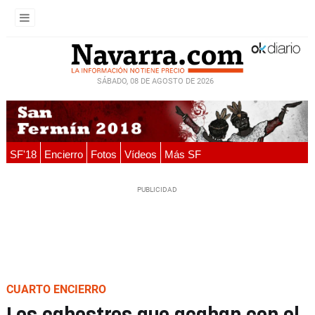
SÁBADO, 08 DE AGOSTO DE 2026
SF'18
Encierro
Fotos
Vídeos
Más SF
CUARTO ENCIERRO