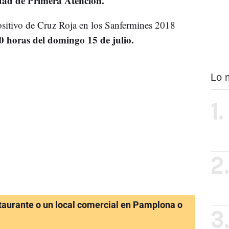
dad de Primera Atención.
ositivo de Cruz Roja en los Sanfermines 2018
 horas del domingo 15 de julio.
Lo 
1.
2
staurante o un local comercial en Pamplona o
3