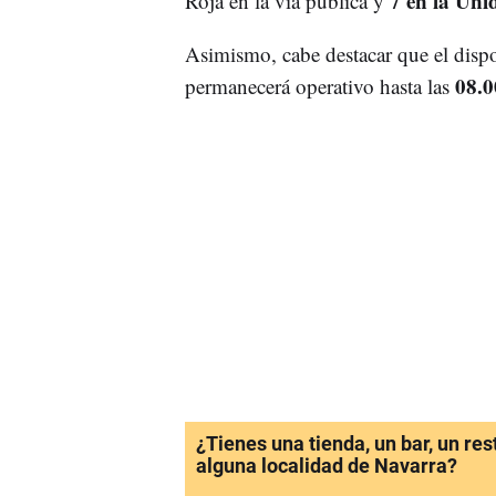
7 en la Uni
Roja en la vía pública y
Asimismo, cabe destacar que el disp
08.00
permanecerá operativo hasta las
¿Tienes una tienda, un bar, un re
alguna localidad de Navarra?