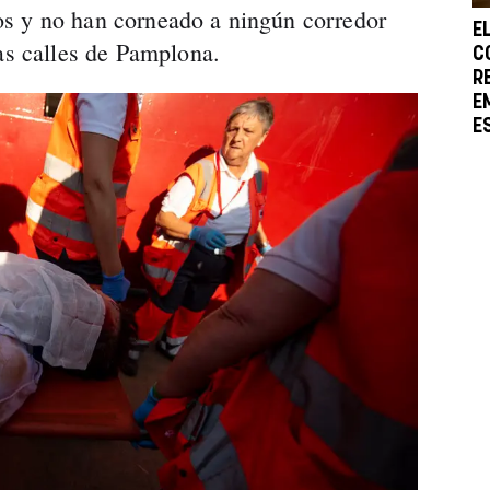
s y no han corneado a ningún corredor
E
las calles de Pamplona.
C
R
E
E