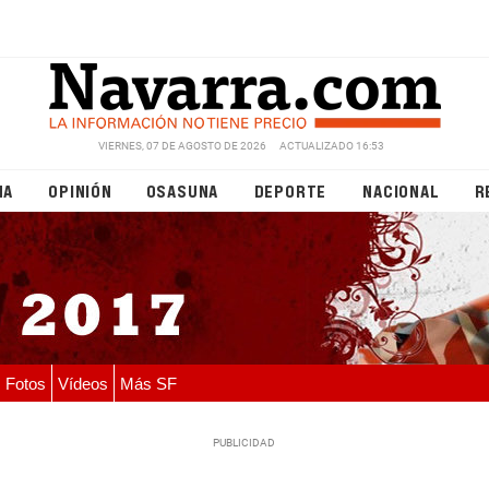
VIERNES, 07 DE AGOSTO DE 2026
ACTUALIZADO 16:53
NA
OPINIÓN
OSASUNA
DEPORTE
NACIONAL
R
Fotos
Vídeos
Más SF