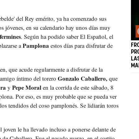
'rebelde' del Rey emérito, ya ha comenzado sus
s jóvenes, en su calendario hay unos días muy
fermines
. Según ha podido saber El Español, el
Pamplona
plazarse a
estos días para disfrutar de
FRO
PR
LA
MA
ven, que acude regularmente a disfrutar de la
Gonzalo Caballero,
 amigo íntimo del torero
que
ora
Pepe Moral
y
en la corrida de este sábado, 8
mplona. Por eso, es muy probable que se pueda ver
 los tendidos del coso pamplonés. Se lidiarán toros
 joven le ha llevado incluso a ponerse delante de
de Caballero. Fue el pasado marzo, en el cortijo