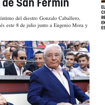
r de San Fermín
E
C
 íntimo del diestro Gonzalo Caballero,
R
E
és este 8 de julio junto a Eugenio Mora y
E