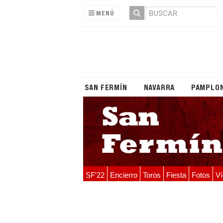
MENÚ
SAN FERMÍN
NAVARRA
PAMPLO
SF'22
Encierro
Toros
Fiesta
Fotos
Ví