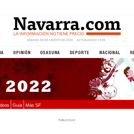
SÁBADO, 08 DE AGOSTO DE 2026
ACTUALIZADO 15:36
NA
OPINIÓN
OSASUNA
DEPORTE
NACIONAL
R
deos
Guía
Más SF