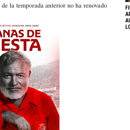
s de la temporada anterior no ha renovado
F
A
A
L