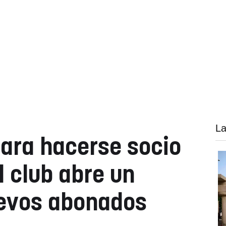
La
ara hacerse socio
l club abre un
uevos abonados