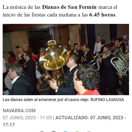
Dianas de San Fermín
La música de las
marca el
6.45 horas
inicio de las fiestas cada mañana a las
.
Las dianas salen al amanecer por el casco viejo. RUFINO LASAOSA
NAVARRA.COM
07 JUNIO, 2023 - 11:03
| ACTUALIZADO: 07 JUNIO, 2023 -
17:17