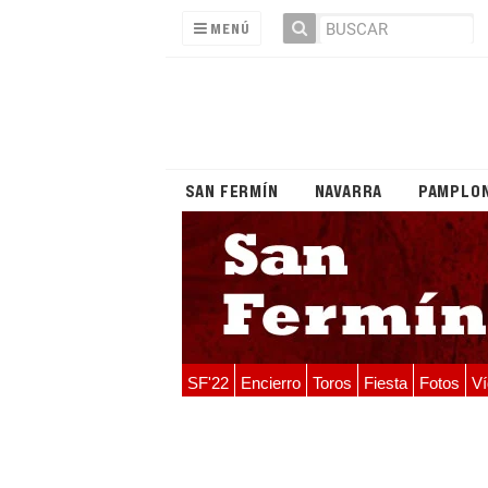
MENÚ
SAN FERMÍN
NAVARRA
PAMPLO
SF'22
Encierro
Toros
Fiesta
Fotos
Ví