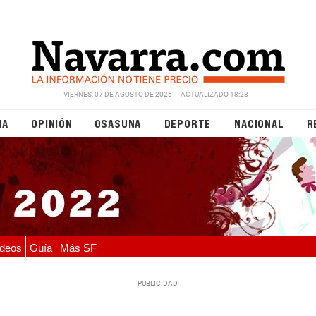
VIERNES, 07 DE AGOSTO DE 2026
ACTUALIZADO 18:28
NA
OPINIÓN
OSASUNA
DEPORTE
NACIONAL
R
deos
Guía
Más SF