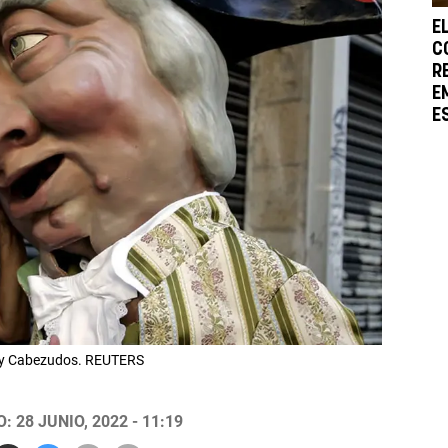
E
C
R
E
E
s y Cabezudos. REUTERS
 28 JUNIO, 2022 - 11:19