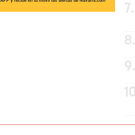
sAPP y recibe en tu móvil las alertas de Navarra.com
7.
8
9
10