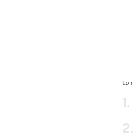
Lo 
1.
2