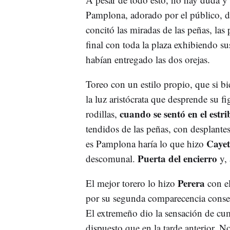
Pamplona, adorado por el público, de
concitó las miradas de las peñas, las 
final con toda la plaza exhibiendo s
habían entregado las dos orejas.
Toreo con un estilo propio, que si b
la luz aristócrata que desprende su 
cuando se sentó en el estri
rodillas,
tendidos de las peñas, con desplante
Caye
es Pamplona haría lo que hizo
Puerta del encierro
descomunal.
y,
Perera
El mejor torero lo hizo
con el
por su segunda comparecencia consec
El extremeño dio la sensación de cum
dispuesto que en la tarde anterior. 