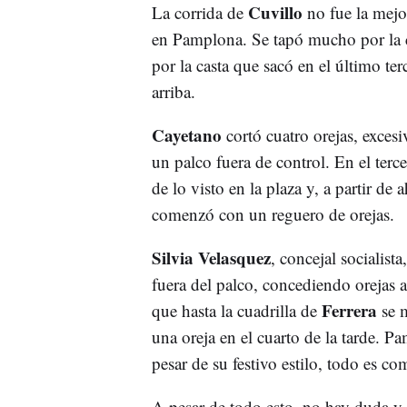
Cuvillo
La corrida de
no fue la mejo
en Pamplona. Se tapó mucho por la c
por la casta que sacó en el último te
arriba.
Cayetano
cortó cuatro orejas, exces
un palco fuera de control. En el terc
de lo visto en la plaza y, a partir de
comenzó con un reguero de orejas.
Silvia Velasquez
, concejal socialist
fuera del palco, concediendo orejas a
Ferrera
que hasta la cuadrilla de
se m
una oreja en el cuarto de la tarde. P
pesar de su festivo estilo, todo es co
A pesar de todo esto, no hay duda y