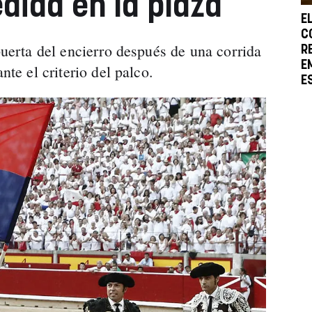
dida en la plaza
E
C
 puerta del encierro después de una corrida
R
E
nte el criterio del palco.
E