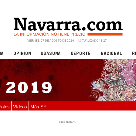
VIERNES, 07 DE AGOSTO DE 2026
ACTUALIZADO 18:27
NA
OPINIÓN
OSASUNA
DEPORTE
NACIONAL
R
Fotos
Vídeos
Más SF