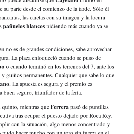
 su parte desde el comienzo de la tarde. Sólo él
pancartas, las caretas con su imagen y la locura
pañuelos blancos
us
pidiendo más cuando ya se
ien no es de grandes condiciones, sabe aprovechar
figura. La plaza enloqueció cuando se puso de
bo
o cuando terminó en los terrenos del 7, ante los
s y guiños permanentes. Cualquier que sabe lo que
tano
. La apuesta es segura y el premio es
 a buen seguro, triunfador de la feria.
Ferrera
 quinto, mientras que
pasó de puntillas
utiva tras ocupar el puesto dejado por Roca Rey.
plir con la situación, algo menos concentrado y
No pudo hacer mucho con un toro sin fuerza en el