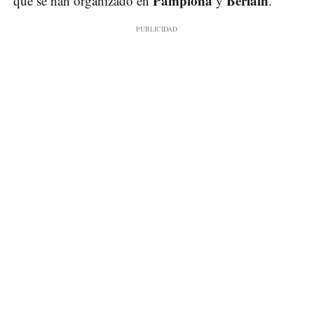
Pamplona
Beriáin
que se han organizado en
y
.