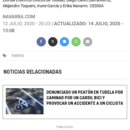
Ziordia (Centros Cívicos de Tudela); Diego Calvo (suministro),
Alejandro Toquero, Irune García y Erika Navarro. CEDIDA
NAVARRA.COM
12 JULIO, 2020 - 20:23
| ACTUALIZADO: 14 JULIO, 2020 -
13:08
RIBERA
NOTICIAS RELACIONADAS
DENUNCIADO UN PEATÓN EN TUDELA POR
CAMINAR POR UN CARRIL BICI Y
PROVOCAR UN ACCIDENTE A UN CICLISTA