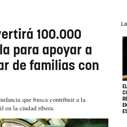
La
ertirá 100.000
la para apoyar a
r de familias con
E
C
infancia que busca contribuir a la
R
E
l en la ciudad ribera.
E