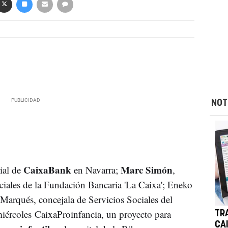
NOT
CaixaBank
Marc Simón
rial de
en Navarra;
,
ciales de la Fundación Bancaria 'La Caixa'; Eneko
 Marqués, concejala de Servicios Sociales del
iércoles CaixaProinfancia, un proyecto para
TR
CA