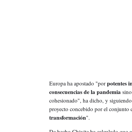
potentes i
Europa ha apostado "por
consecuencias de la pandemia
sino
cohesionado", ha dicho, y siguiendo
proyecto concebido por el conjunto d
transformación
".
De hecho Chivite ha calculado que e