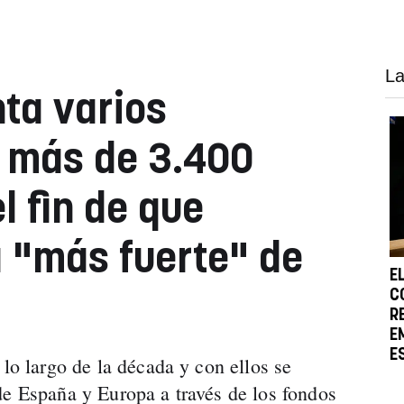
La
nta varios
 más de 3.400
l fin de que
 "más fuerte" de
E
C
R
E
E
 lo largo de la década y con ellos se
de España y Europa a través de los fondos