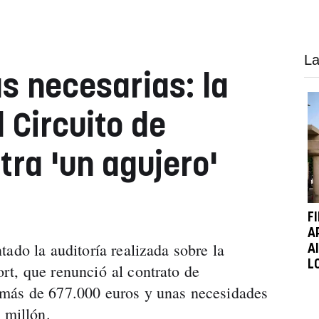
La
s necesarias: la
l Circuito de
ra 'un agujero'
F
A
ado la auditoría realizada sobre la
A
L
t, que renunció al contrato de
más de 677.000 euros y unas necesidades
 millón.