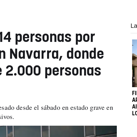
La
14 personas por
n Navarra, donde
e 2.000 personas
F
A
esado desde el sábado en estado grave en
A
L
sivos.