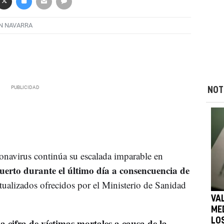
N NAVARRA
NOT
onavirus continúa su escalada imparable en
erto durante el último día a consencuencia de
ctualizados ofrecidos por el Ministerio de Sanidad
VA
ME
la cifra de víctimas mortales a causa de la
LO