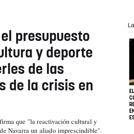
La
el presupuesto
ultura y deporte
rles de las
 de la crisis en
E
C
R
E
E
irma que "la reactivación cultural y
 de Navarra un aliado imprescindible".