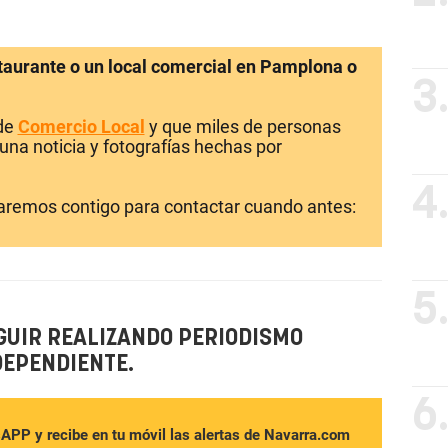
staurante o un local comercial en Pamplona o
3
 de
Comercio Local
y que miles de personas
una noticia y fotografías hechas por
4
laremos contigo para contactar cuando antes:
5
GUIR REALIZANDO PERIODISMO
DEPENDIENTE.
6
sAPP y recibe en tu móvil las alertas de Navarra.com