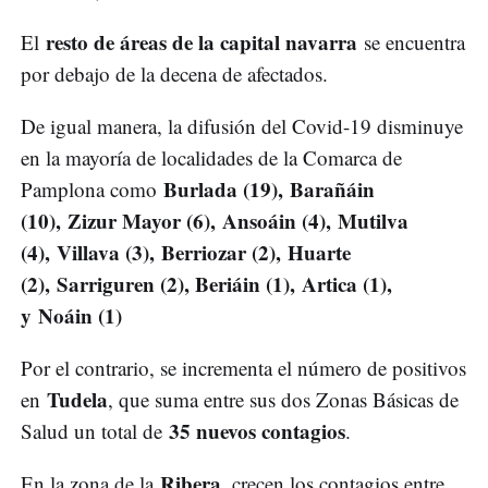
resto de áreas de la capital navarra
El
se encuentra
por debajo de la decena de afectados.
De igual manera, la difusión del Covid-19 disminuye
en la mayoría de localidades de la Comarca de
Burlada (19), Barañáin
Pamplona como
(10),
Zizur Mayor (6),
Ansoáin (4), Mutilva
(4), Villava (3), Berriozar (2), Huarte
(2), Sarriguren (2), Beriáin (1), Artica (1),
y Noáin (1)
Por el contrario, se incrementa el número de positivos
Tudela
en
, que suma entre sus dos Zonas Básicas de
35 nuevos contagios
Salud un total de
.
Ribera
En la zona de la
, crecen los contagios entre