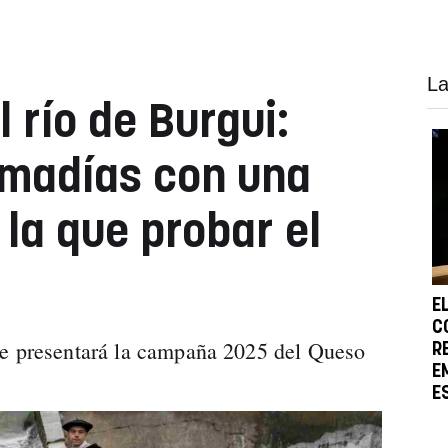
La
l río de Burgui:
lmadías con una
 la que probar el
E
C
se presentará la campaña 2025 del Queso
R
E
E