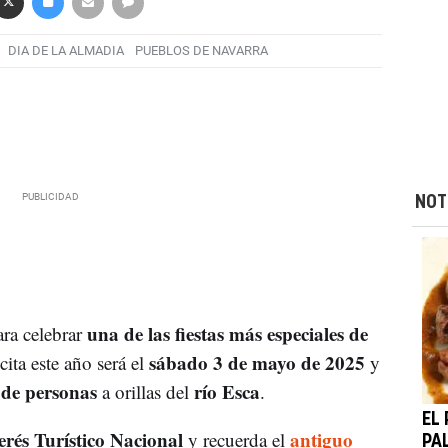
DIA DE LA ALMADIA
PUEBLOS DE NAVARRA
NOT
una de las fiestas más especiales de
ara celebrar
sábado 3 de mayo de 2025
cita este año será el
y
 de personas
río Esca
a orillas del
.
EL
erés Turístico Nacional
antiguo
y recuerda el
PA