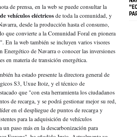
NA
ota de prensa, en la web se puede consultar la
"E
e vehículos eléctricos
PA
de toda la comunidad, y
 Navarra, desde la producción hasta el consumo,
"lo que convierte a la Comunidad Foral en pionera
os". En la web también se incluyen varios visores
an Energético de Navarra o conocer las inversiones
es en materia de transición energética.
mbién ha estado presente la directora general de
égicos S3, Uxue Itoiz, y el técnico de
estacado que "con esta herramienta los ciudadanos
tos de recarga, y se podrá gestionar mejor su red,
der en el despliegue de puntos de recarga y
istentes para la adquisición de vehículos
da un paso más en la descarbonización para
por Europa", ha añadido Irujo. Actualmente ya