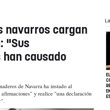
La
s navarros cargan
: "Sus
s han causado
E
C
naderos de Navarra ha instado al
R
E
 afirmaciones" y realice "una declaración
E
r".