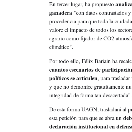
analiz
En tercer lugar, ha propuesto
ganadera
"con datos contrastados y
procedencia para que toda la ciudad
valore el impacto de todos los secto
agrario como fijador de CO2 atmosfé
climático".
Por todo ello, Félix Bariain ha reca
cuantos escenarios de participació
políticos se articulen
, para traslada
y que no demonice gratuitamente nues
integridad de forma tan desacertada".
De esta forma UAGN, trasladará al p
deb
esta petición para que se abra un
declaración institucional en defen