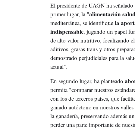
El presidente de UAGN ha señalado qu
alimentación salu
primer lugar, la "
la apor
mediterránea, se identifique
indispensable
, jugando un papel fu
de alto valor nutritivo, focalizando e
aditivos, grasas-trans y otros prepar
demostrado perjudiciales para la salu
actual".
abor
En segundo lugar, ha planteado
permita "comparar nuestros estándares
con los de terceros países, que facil
ganado autóctono en nuestros valles 
la ganadería, preservando además una
perder una parte importante de nues